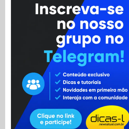
Cursos
Enviar Dica
F.A.Q
Cadastro
Contato
RSS