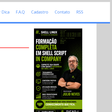
r Dica
F.A.Q
Cadastro
Contato
RSS