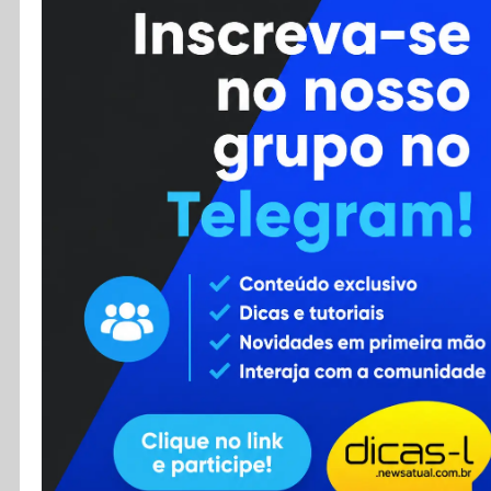
Cursos
Enviar Dica
F.A.Q
Cadastro
Contato
RSS