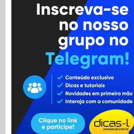
Cursos
Enviar Dica
F.A.Q
Cadastro
Contato
RSS