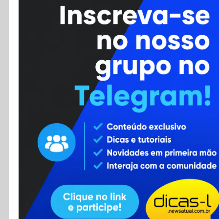
Cursos
Enviar Dica
F.A.Q
Cadastro
Contato
RSS