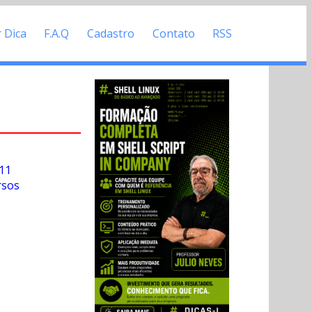
r Dica
F.A.Q
Cadastro
Contato
RSS
011
rsos