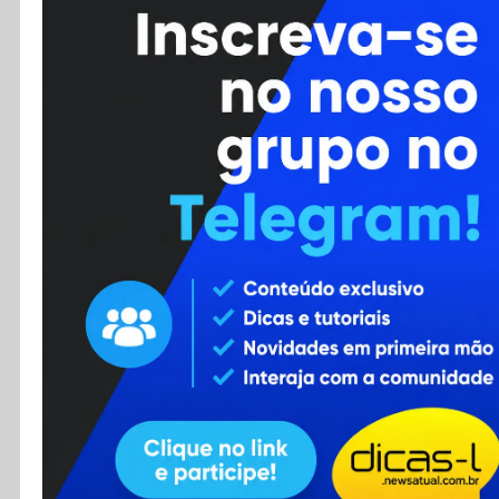
Cursos
Enviar Dica
F.A.Q
Cadastro
Contato
RSS