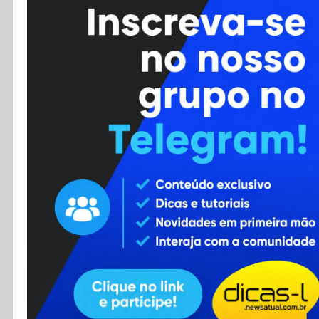
Cursos
Enviar Dica
F.A.Q
Cadastro
Contato
RSS