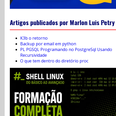
Artigos publicados por Marlon Luis Petry
K3b o retorno
Backup por email em python
PL PGSQL Programando no PostgreSql Usando
Recursividade
O que tem dentro do diretório proc