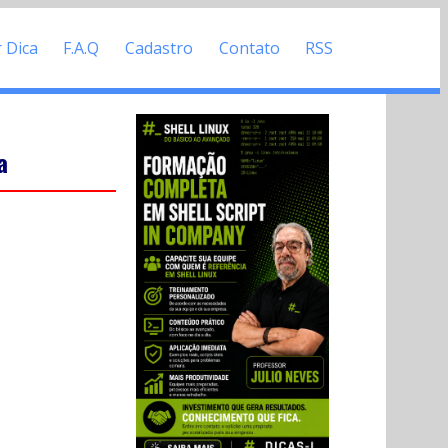
r Dica
F.A.Q
Cadastro
Contato
RSS
a