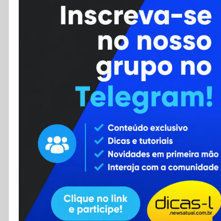
Cursos
Enviar Dica
F.A.Q
Cadastro
Contato
RSS