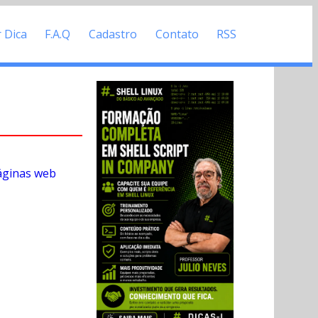
r Dica
F.A.Q
Cadastro
Contato
RSS
páginas web