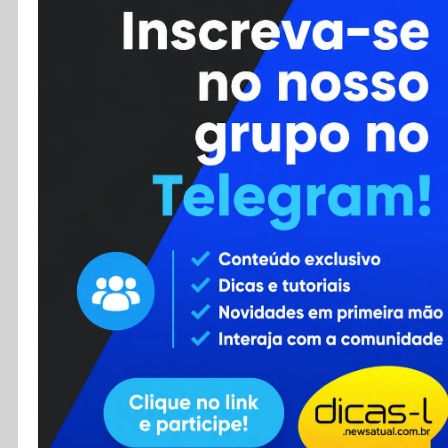
Cursos
Enviar Dica
F.A.Q
Cadastro
Contato
RSS