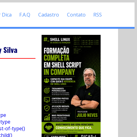
r Dica
F.A.Q
Cadastro
Contato
RSS
 Silva
ype
-type
st-of-type()
hild()