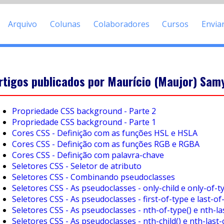
Arquivo
Colunas
Colaboradores
Cursos
Envia
rtigos publicados por Maurício (Maujor) Samy
Propriedade CSS background - Parte 2
Propriedade CSS background - Parte 1
Cores CSS - Definição com as funções HSL e HSLA
Cores CSS - Definição com as funções RGB e RGBA
Cores CSS - Definição com palavra-chave
Seletores CSS - Seletor de atributo
Seletores CSS - Combinando pseudoclasses
Seletores CSS - As pseudoclasses - only-child e only-of-t
Seletores CSS - As pseudoclasses - first-of-type e last-of
Seletores CSS - As pseudoclasses - nth-of-type() e nth-la
Seletores CSS - As pseudoclasses - nth-child() e nth-last-c