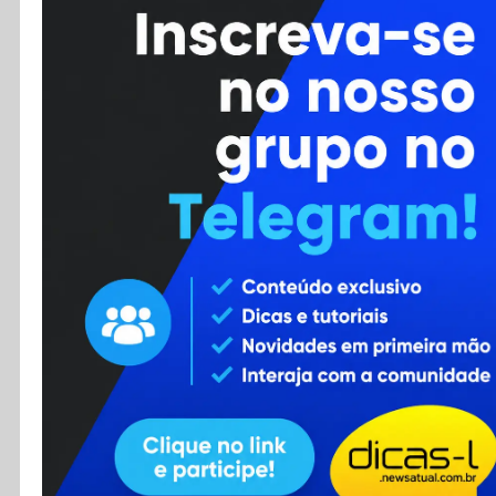
Cursos
Enviar Dica
F.A.Q
Cadastro
Contato
RSS