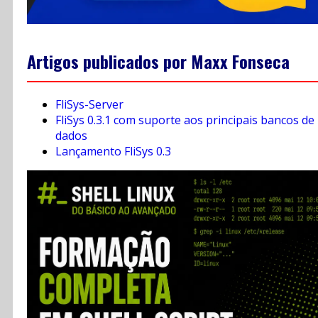
Artigos publicados por Maxx Fonseca
FliSys-Server
FliSys 0.3.1 com suporte aos principais bancos de
dados
Lançamento FliSys 0.3