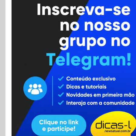
Cursos
Enviar Dica
F.A.Q
Cadastro
Contato
RSS