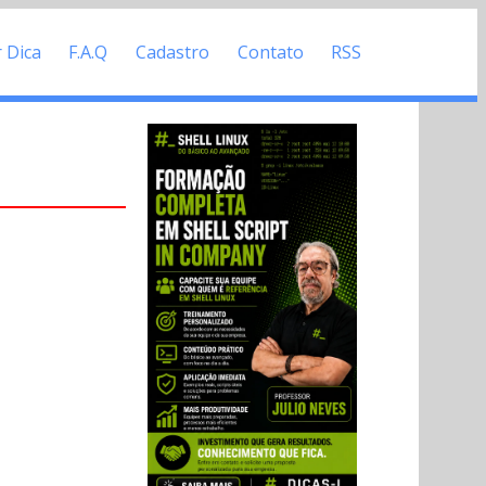
r Dica
F.A.Q
Cadastro
Contato
RSS