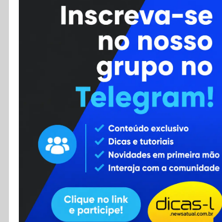
Cursos
Enviar Dica
F.A.Q
Cadastro
Contato
RSS