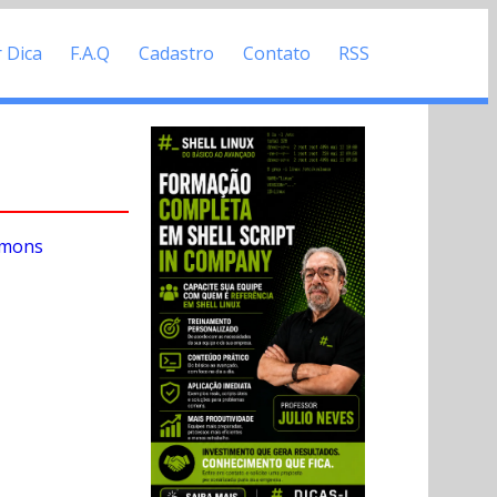
r Dica
F.A.Q
Cadastro
Contato
RSS
mmons