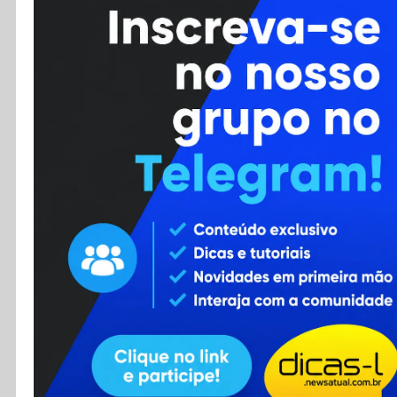
Cursos
Enviar Dica
F.A.Q
Cadastro
Contato
RSS