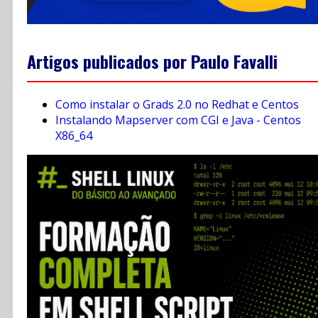
Artigos publicados por Paulo Favalli
Como instalar o Grads 2.0 no Redhat e Centos
Instalando Mapserver com CGI e Java - Centos
X86_64