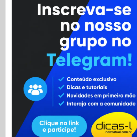
Cursos
Enviar Dica
F.A.Q
Cadastro
Contato
RSS