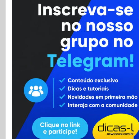
Cursos
Enviar Dica
F.A.Q
Cadastro
Contato
RSS