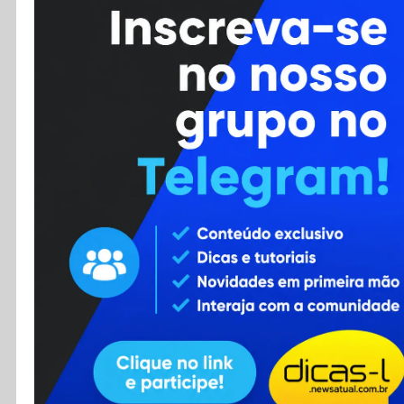
Cursos
Enviar Dica
F.A.Q
Cadastro
Contato
RSS