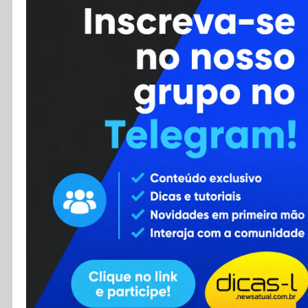
Cursos
Enviar Dica
F.A.Q
Cadastro
Contato
RSS