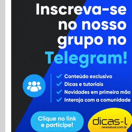
Cursos
Enviar Dica
F.A.Q
Cadastro
Contato
RSS