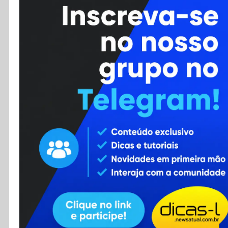
Cursos
Enviar Dica
F.A.Q
Cadastro
Contato
RSS