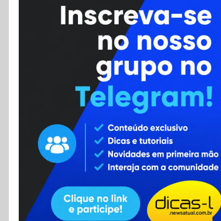
Cursos
Enviar Dica
F.A.Q
Cadastro
Contato
RSS