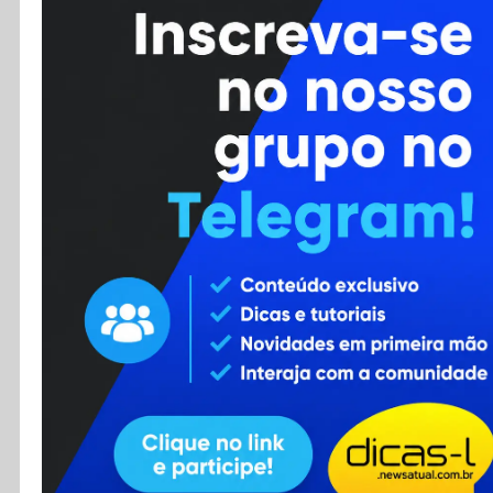
Cursos
Enviar Dica
F.A.Q
Cadastro
Contato
RSS