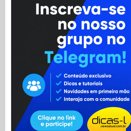
Cursos
Enviar Dica
F.A.Q
Cadastro
Contato
RSS