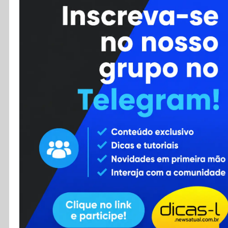
Cursos
Enviar Dica
F.A.Q
Cadastro
Contato
RSS