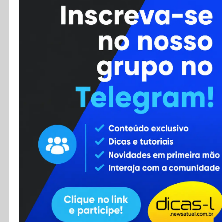
Cursos
Enviar Dica
F.A.Q
Cadastro
Contato
RSS