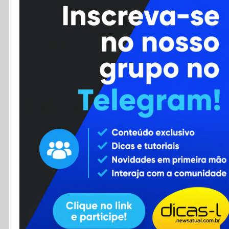
Cursos
Enviar Dica
F.A.Q
Cadastro
Contato
RSS