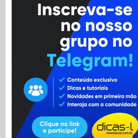
Cursos
Enviar Dica
F.A.Q
Cadastro
Contato
RSS