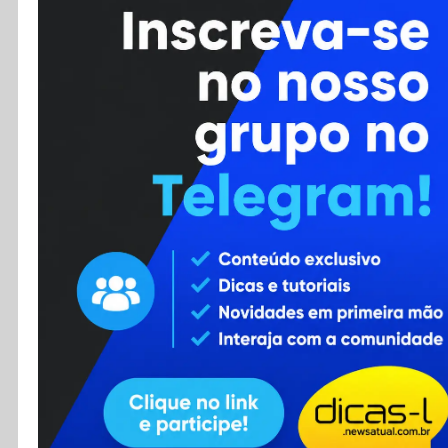
Cursos
Enviar Dica
F.A.Q
Cadastro
Contato
RSS