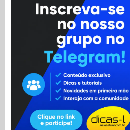
Cursos
Enviar Dica
F.A.Q
Cadastro
Contato
RSS