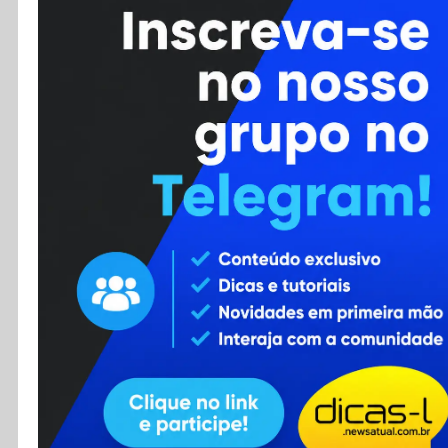
Cursos
Enviar Dica
F.A.Q
Cadastro
Contato
RSS