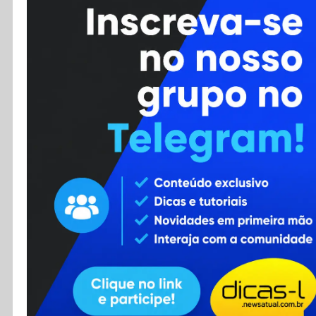
Cursos
Enviar Dica
F.A.Q
Cadastro
Contato
RSS