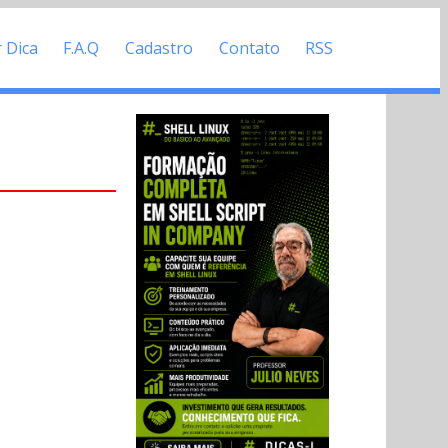
r Dica
F.A.Q
Cadastro
Contato
RSS