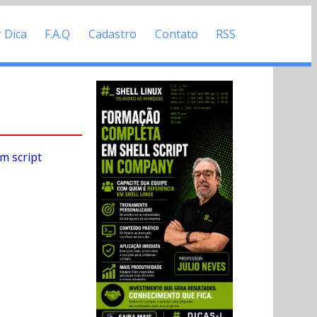
r Dica
F.A.Q
Cadastro
Contato
RSS
m script