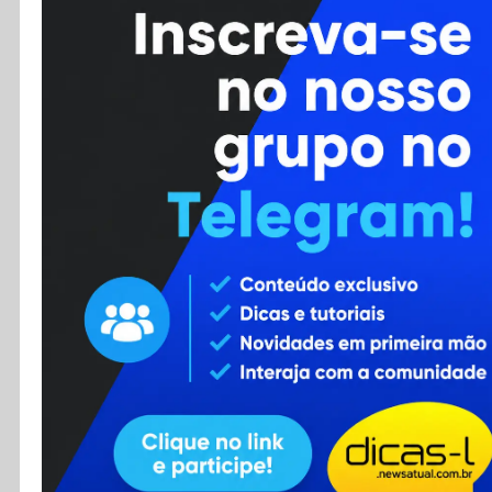
Cursos
Enviar Dica
F.A.Q
Cadastro
Contato
RSS