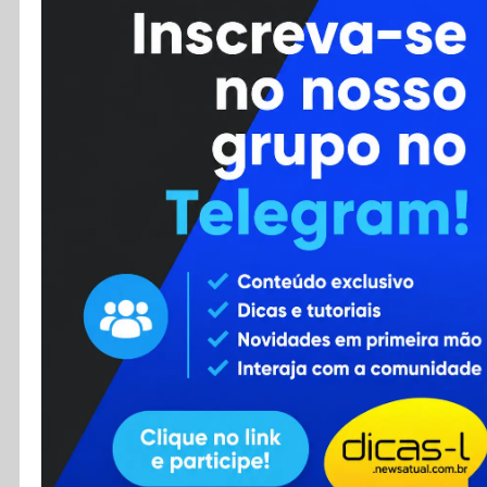
Cursos
Enviar Dica
F.A.Q
Cadastro
Contato
RSS