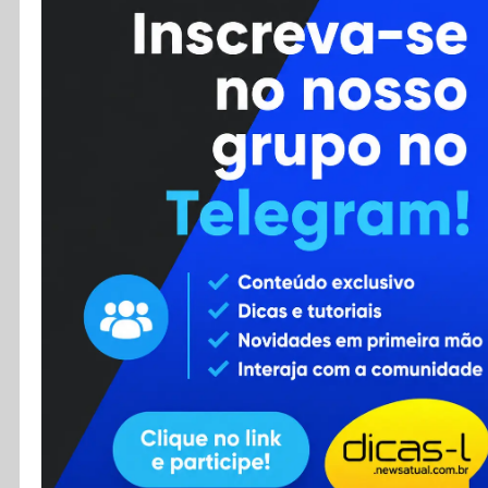
Cursos
Enviar Dica
F.A.Q
Cadastro
Contato
RSS