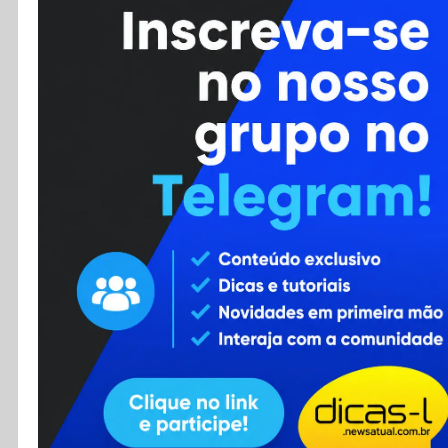
Cursos
Enviar Dica
F.A.Q
Cadastro
Contato
RSS