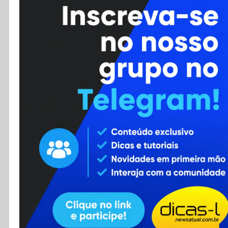
Cursos
Enviar Dica
F.A.Q
Cadastro
Contato
RSS