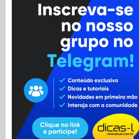
Cursos
Enviar Dica
F.A.Q
Cadastro
Contato
RSS