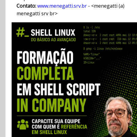
Contato:
www.menegatti.srv.br
- <menegatti (a)
menegatti srv br>