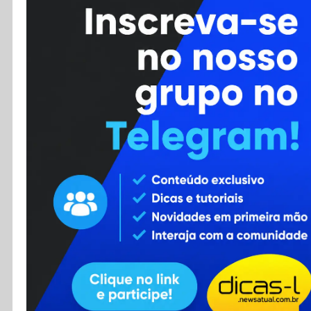
Cursos
Enviar Dica
F.A.Q
Cadastro
Contato
RSS