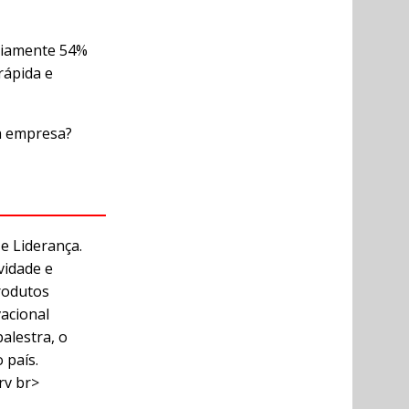
oriamente 54%
rápida e
a empresa?
e Liderança.
vidade e
rodutos
vacional
alestra, o
 país.
rv br>