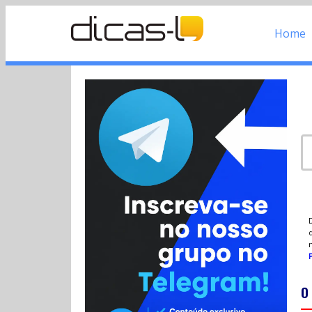
Home
d
P
O