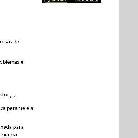
resas do
roblemas e
sforço;
ça perante ela
 nada para
riência