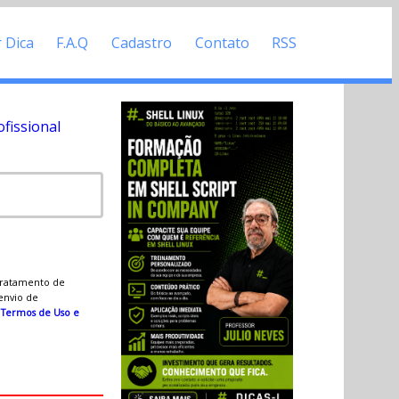
r Dica
F.A.Q
Cadastro
Contato
RSS
fissional
 tratamento de
 envio de
s
Termos de Uso e