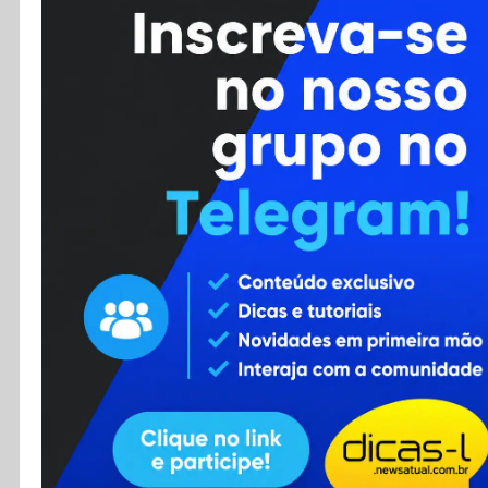
Cursos
Enviar Dica
F.A.Q
Cadastro
Contato
RSS