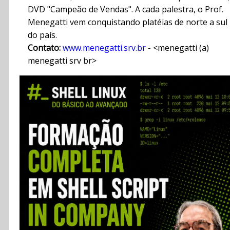
DVD "Campeão de Vendas". A cada palestra, o Prof.
Menegatti vem conquistando platéias de norte a sul
do país.
Contato:
www.menegatti.srv.br
- <menegatti (a)
menegatti srv br>