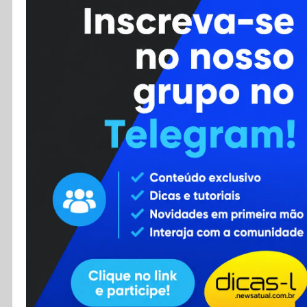
Cursos
Enviar Dica
F.A.Q
Cadastro
Contato
RSS