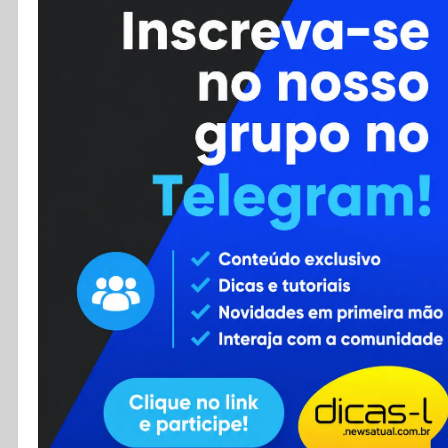
Cursos
Enviar Dica
F.A.Q
Cadastro
Contato
RSS