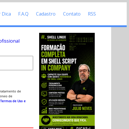
r Dica
F.A.Q
Cadastro
Contato
RSS
fissional
 tratamento de
 envio de
s
Termos de Uso e