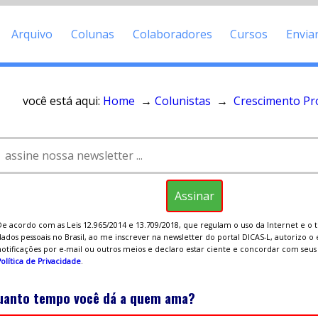
Arquivo
Colunas
Colaboradores
Cursos
Envia
você está aqui:
Home
→
Colunistas
→
Crescimento Pro
De acordo com as Leis 12.965/2014 e 13.709/2018, que regulam o uso da Internet e o
ados pessoais no Brasil, ao me inscrever na newsletter do portal DICAS-L, autorizo o
notificações por e-mail ou outros meios e declaro estar ciente e concordar com seu
olítica de Privacidade
.
uanto tempo você dá a quem ama?