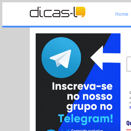
Home
d
P
Q