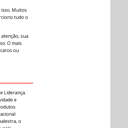
isso. Muitos
rciono tudo o
 atenção, sua
sso. O mais
 caros ou
e Liderança.
vidade e
rodutos
vacional
alestra, o