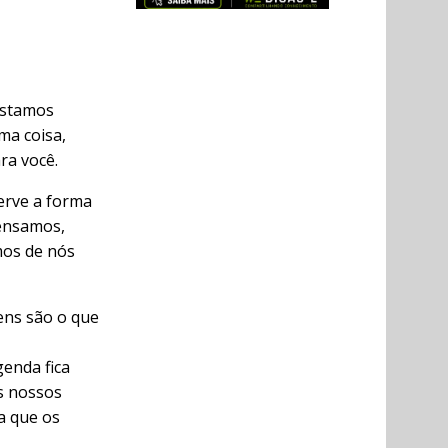
estamos
ma coisa,
ra você.
erve a forma
pensamos,
mos de nós
ens são o que
enda fica
s nossos
a que os